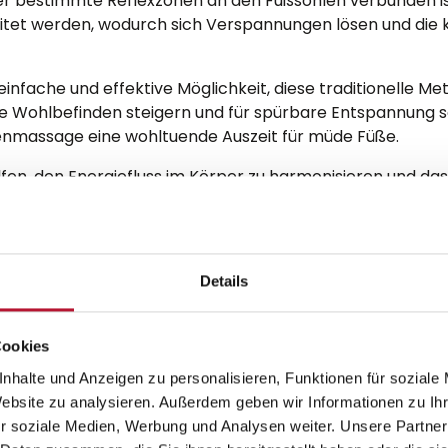
r bestimmte Reflexzonen an den Fußsohlen verbunden ist
itet werden, wodurch sich Verspannungen lösen und die
einfache und effektive Möglichkeit, diese traditionelle
ne Wohlbefinden steigern und für spürbare Entspannung 
onenmassage eine wohltuende Auszeit für müde Füße.
en, den Energiefluss im Körper zu harmonisieren und das 
und angenehmer Anwendung macht die ReflexMat zu einem 
ieren möchten.
Details
Cookies
nhalte und Anzeigen zu personalisieren, Funktionen für soziale
Website zu analysieren. Außerdem geben wir Informationen zu I
r soziale Medien, Werbung und Analysen weiter. Unsere Partner