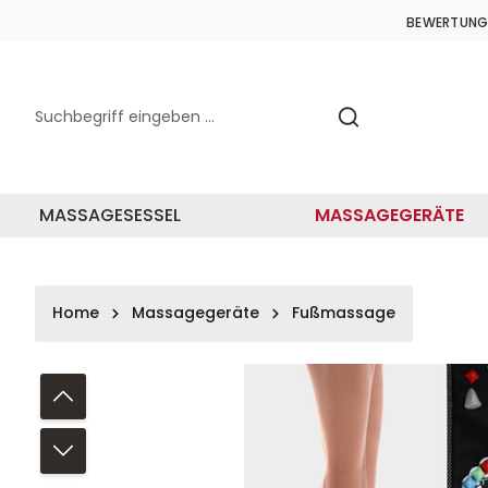
springen
Zur Hauptnavigation springen
BEWERTUNG
MASSAGESESSEL
MASSAGEGERÄTE
Home
Massagegeräte
Fußmassage
Bildergalerie überspringen