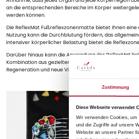
Annahme, dass jedes Organ und jede Körperregion übe
an die entsprechenden Bereiche im Körper weitergele
werden können.
Die ReflexMat Fußreflexzonenmatte bietet Ihnen eine 
Nutzung kann die Durchblutung fördern, das allgemei
intensiver körperlicher Belastung bietet die Reflexz
Darüber hinaus kann die Anwendung der ReflexMat helf
Kombination aus gezielter Stimulation, Druckpunkten 
Regeneration und neue Vitalität in ihren Alltag integr
Zustimmung
Diese Webseite verwendet 
Wir verwenden Cookies, um I
und die Zugriffe auf unsere 
Website an unsere Partner fü