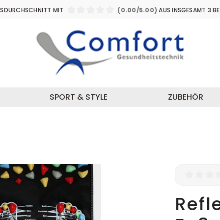
Zum
Zum
SDURCHSCHNITT MIT
(0.00/5.00)
AUS INSGESAMT 3 B
Hauptinhalt
Footer
DURCHSCHNITTLICHE BEWERTUNG VON 
SPORT & STYLE
ZUBEHÖR
Durchsch
Refl