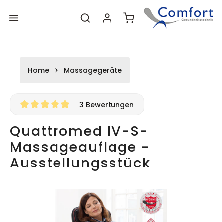
Zum
Zum
alt springen
Warenkorb enthält 0 P
Hauptinhalt
Footer
Home
Massagegeräte
3 Bewertungen
Durchschnittliche Bewertung von 5 von 5 Sternen
Quattromed IV-S-
Massageauflage -
Ausstellungsstück
Bildergalerie überspringen