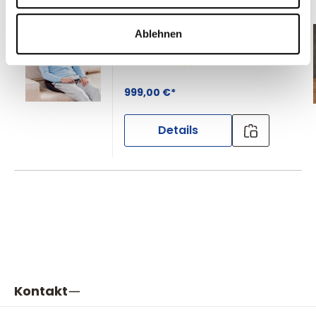
braintronics®-
Massageauflage
Ablehnen
Durchschnittliche Bewertung von 
999,00 €*
Details
Kontakt