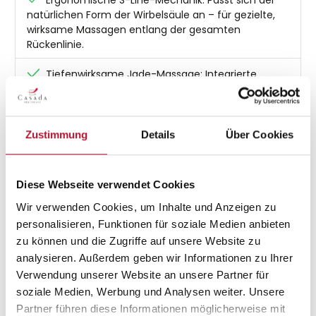
natürlichen Form der Wirbelsäule an – für gezielte,
wirksame Massagen entlang der gesamten
Rückenlinie.
Tiefenwirksame Jade-Massage: Integrierte
Jadesteine spenden wohltuende Tiefenwärme und
verstärken die muskelentspannende Wirkung.
Vielfältige Massageprogramme: Auswahl aus
Zustimmung
Details
Über Cookies
Knet-, Roll- und Shiatsu-Techniken – individuell
einstellbar für oberen, unteren oder ganzen Rücken.
Diese Webseite verwendet Cookies
Vibrationsfunktion im Sitzbereich: Aktiviert die
Durchblutung im Gesäßbereich – ideal zur
Wir verwenden Cookies, um Inhalte und Anzeigen zu
Ganzkörperentspannung.
personalisieren, Funktionen für soziale Medien anbieten
zu können und die Zugriffe auf unsere Website zu
Punktgenaue Spot-Massage: Massageköpfe
analysieren. Außerdem geben wir Informationen zu Ihrer
lassen sich gezielt ausrichten – für intensive
Verwendung unserer Website an unsere Partner für
Lockerung verspannter Muskelpartien.
soziale Medien, Werbung und Analysen weiter. Unsere
Partner führen diese Informationen möglicherweise mit