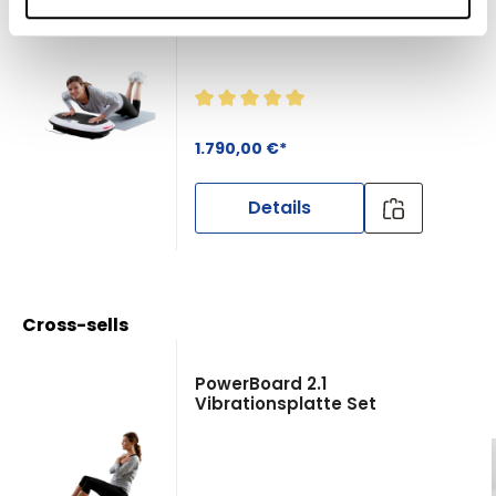
Vibrationsplatte
Durchschnittliche Bewertung von 
1.790,00 €*
Details
Produktgalerie überspringen
Cross-sells
PowerBoard 2.1
Vibrationsplatte Set