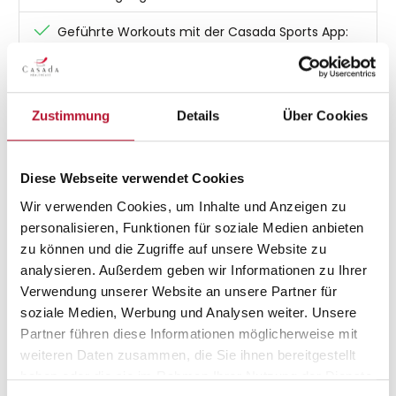
Geführte Workouts mit der Casada Sports App:
Strukturierte Programme (z. B. Pilates Flow,
Functional Training, Pilates Core) mit klaren
Anleitungen und Echtzeit-Übungen unterstützen Sie
bei einem effektiven, motivierenden Training.
Zustimmung
Details
Über Cookies
In den Warenkorb
Diese Webseite verwendet Cookies
Wir verwenden Cookies, um Inhalte und Anzeigen zu
personalisieren, Funktionen für soziale Medien anbieten
zu können und die Zugriffe auf unsere Website zu
Beschreibung
analysieren. Außerdem geben wir Informationen zu Ihrer
FLOWLETIC - FITNESSGERÄT FÜR YOGA, PILATES &amp;
Verwendung unserer Website an unsere Partner für
BODYWEIGHT Fl…
Mehr
soziale Medien, Werbung und Analysen weiter. Unsere
Partner führen diese Informationen möglicherweise mit
Bewertungen
2
weiteren Daten zusammen, die Sie ihnen bereitgestellt
haben oder die sie im Rahmen Ihrer Nutzung der Dienste