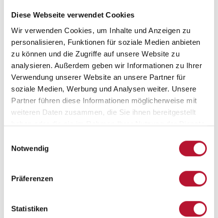
10/2028
Diese Webseite verwendet Cookies
Wir verwenden Cookies, um Inhalte und Anzeigen zu
personalisieren, Funktionen für soziale Medien anbieten
In den Warenkorb
zu können und die Zugriffe auf unsere Website zu
analysieren. Außerdem geben wir Informationen zu Ihrer
Verwendung unserer Website an unsere Partner für
soziale Medien, Werbung und Analysen weiter. Unsere
Partner führen diese Informationen möglicherweise mit
Beschreibung
weiteren Daten zusammen, die Sie ihnen bereitgestellt
MOONLEX FFP2 Maske 5-lagig CE2890 Moonlex FFP2-
haben oder die sie im Rahmen Ihrer Nutzung der Dienste
Maske – Alles auf einen Blick Halbgesichtsmaske mit
gesammelt haben.
Einwilligungsauswahl
zertifiziert…
Mehr
Notwendig
Bewertungen
Präferenzen
Statistiken