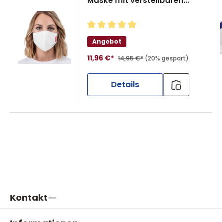
Maske mit verstellbaren
Ohrclips Limited Edition
Durchschnittliche Bewertung von 
Angebot
11,96 €*
14,95 €*
(20% gespart)
Details
Kontakt