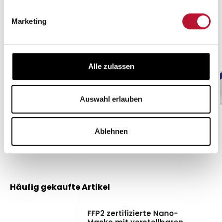
Produktgalerie überspringen
Kunden kauften auch
Marketing
Hygienemasken Typ IIR
Alle zulassen
Angebot
Auswahl erlauben
4,50 €*
7,50 €*
(40% gespart)
Ablehnen
Details
Produktgalerie überspringen
Häufig gekaufte Artikel
FFP2 zertifizierte Nano-