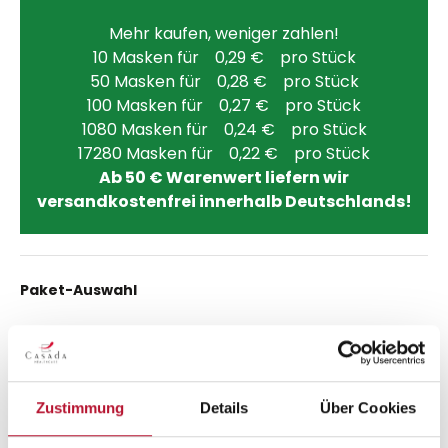
Mehr kaufen, weniger zahlen!
10 Masken für 0,29 € pro Stück
50 Masken für 0,28 € pro Stück
100 Masken für 0,27 € pro Stück
1080 Masken für 0,24 € pro Stück
17280 Masken für 0,22 € pro Stück
Ab 50 € Warenwert liefern wir
versandkostenfrei innerhalb Deutschlands!
auswählen
Paket-Auswahl
Zustimmung
Details
Über Cookies
auswählen
Mindesthaltbarkeit