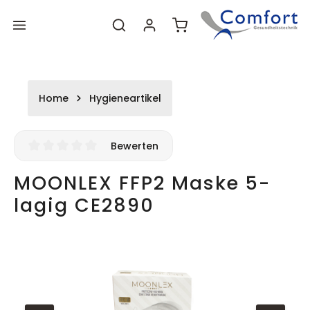
Zum
Zum
alt springen
Warenkorb enthält 0 P
Hauptinhalt
Footer
Home
Hygieneartikel
Bewerten
Durchschnittliche Bewertung von 0 von 5 Sternen
MOONLEX FFP2 Maske 5-
lagig CE2890
Bildergalerie überspringen